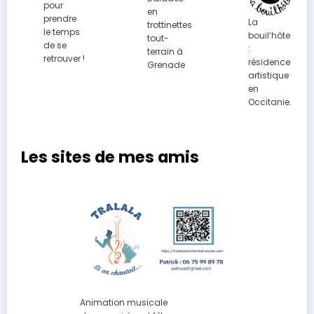
pour
en
prendre
La
trottinettes
le temps
bouil’hôte
tout-
de se
:
terrain à
retrouver !
résidence
Grenade
artistique
en
Occitanie.
Les sites de mes amis
Animation musicale