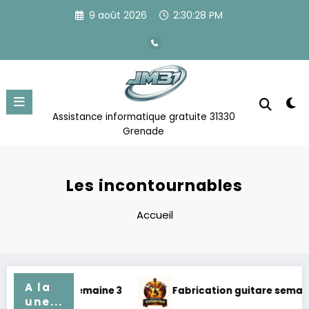
Aller
9 août 2026
2:30:28 PM
au
contenu
Assistance informatique gratuite 31330
Grenade
Les incontournables
Accueil
A la
on guitare semaine 3
Fabrication guitare semaine 2
une...